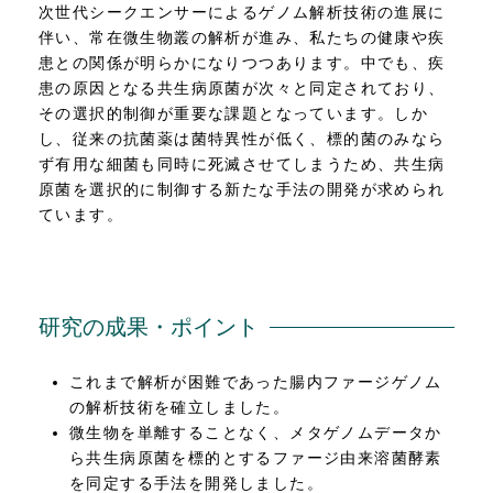
次世代シークエンサーによるゲノム解析技術の進展に
伴い、常在微生物叢の解析が進み、私たちの健康や疾
患との関係が明らかになりつつあります。中でも、疾
患の原因となる共生病原菌が次々と同定されており、
その選択的制御が重要な課題となっています。しか
し、従来の抗菌薬は菌特異性が低く、標的菌のみなら
ず有用な細菌も同時に死滅させてしまうため、共生病
原菌を選択的に制御する新たな手法の開発が求められ
ています。
研究の成果・ポイント
これまで解析が困難であった腸内ファージゲノム
の解析技術を確立しました。
微生物を単離することなく、メタゲノムデータか
ら共生病原菌を標的とするファージ由来溶菌酵素
を同定する手法を開発しました。