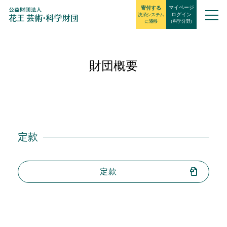
マイページ
寄付する
ログイン
決済システム
に遷移
（科学分野）
財団概要
定款
定款