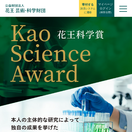
マイページ
寄付する
ログイン
決済システム
に遷移
（科学分野）