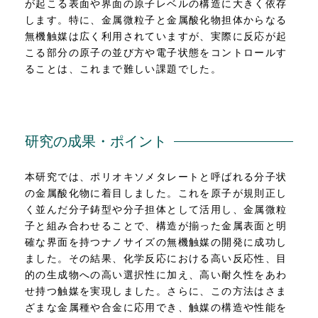
が起こる表面や界面の原子レベルの構造に大きく依存
します。特に、金属微粒子と金属酸化物担体からなる
無機触媒は広く利用されていますが、実際に反応が起
こる部分の原子の並び方や電子状態をコントロールす
ることは、これまで難しい課題でした。
研究の成果・ポイント
本研究では、ポリオキソメタレートと呼ばれる分子状
の金属酸化物に着目しました。これを原子が規則正し
く並んだ分子鋳型や分子担体として活用し、金属微粒
子と組み合わせることで、構造が揃った金属表面と明
確な界面を持つナノサイズの無機触媒の開発に成功し
ました。その結果、化学反応における高い反応性、目
的の生成物への高い選択性に加え、高い耐久性をあわ
せ持つ触媒を実現しました。さらに、この方法はさま
ざまな金属種や合金に応用でき、触媒の構造や性能を