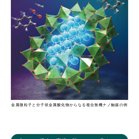
金属微粒子と分子状金属酸化物からなる複合無機ナノ触媒の例