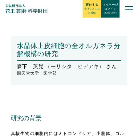
マイページ
寄付する
ログイン
決済システム
に遷移
（科学分野）
⽔晶体上⽪細胞の全オルガネラ分
解機構の研究
森下 英晃 （モリシタ ヒデアキ） さん
順天堂⼤学 医学部
研究の背景
真核生物の細胞内にはミトコンドリア、小胞体、ゴル